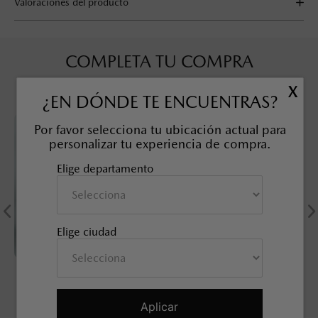
Valoraciones del producto
COMPLETA TU COMPRA
X
¿EN DÓNDE TE ENCUENTRAS?
Por favor selecciona tu ubicación actual para
personalizar tu experiencia de compra.
Elige departamento
Elige ciudad
KIT TUERCAS DE
SOBRETAPETE TODO CLIMA
SEGURIDAD, 21 mm
MAZDA CX-50
SKU EAN
:
9L0B37118
SKU EAN
:
9L0E68025
Aplicar