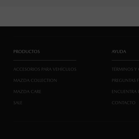
PRODUCTOS
AYUDA
ACCESORIOS PARA VEHÍCULOS
TÉRMINOS Y
MAZDA COLLECTION
PREGUNTAS 
MAZDA CARE
ENCUENTRA 
SALE
CONTACTO