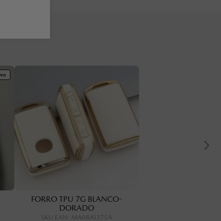
evo
FORRO TPU 7G BLANCO-
DORADO
SKU EAN
:
MA08AI375A