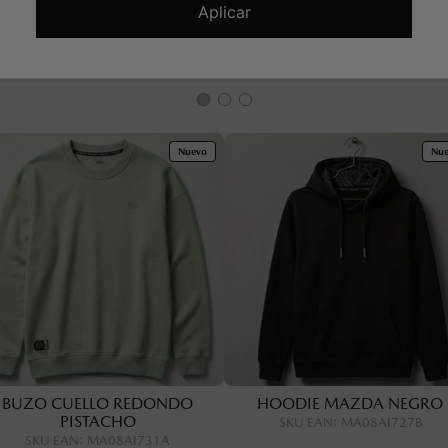
Aplicar
TAMBIÉN TE PUEDE INTERESAR
Nuevo
Nu
BUZO CUELLO REDONDO
HOODIE MAZDA NEGRO
PISTACHO
SKU EAN
:
MA08AI727B
SKU EAN
:
MA08AI731A