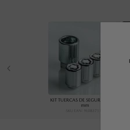
KIT TUERCAS DE SEGURIDAD, 21
mm
SKU EAN
:
9L0B37118