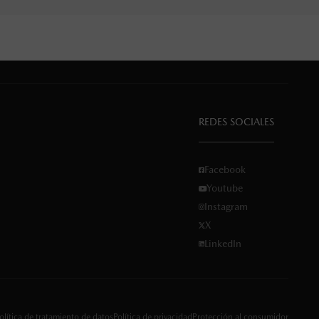
REDES SOCIALES
Facebook
Youtube
Instagram
X
LinkedIn
olítica de tratamiento de datos
Política de privacidad
Protección al consumidor