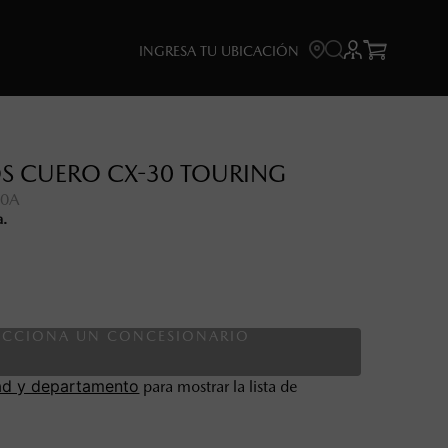



INGRESA TU UBICACIÓN
S CUERO CX-30 TOURING
30A
a.
ECCIONA UN CONCESIONARIO
ad y departamento
para mostrar la lista de