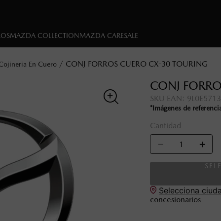
LOS
MAZDA COLLECTION
MAZDA CARE
SALE
CONJ FORROS CUERO CX-30 TOURING
 Cojineria En Cuero
CONJ FORRO
SKU EAN
:
9L0E571
*Imágenes de referenci
Cantidad
－
＋
SEL
Selecciona ciud
concesionarios