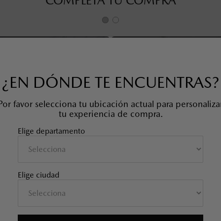
COMPLETA TU COMPRA
¿EN DÓNDE TE ENCUENTRAS?
Por favor selecciona tu ubicación actual para personaliza
tu experiencia de compra.
Elige departamento
SOBRETAPETE TODO CLIMA
PROTECTOR BAUL Y ESPALDA
Elige ciudad
MAZDA CX-50
TRASEROS
SKU EAN
:
9L0E68025
SKU EAN
:
VA41V0360