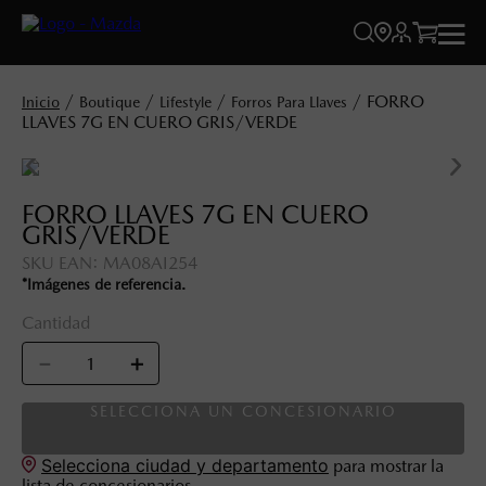




FORRO
Boutique
Lifestyle
Forros Para Llaves
LLAVES 7G EN CUERO GRIS/VERDE
FORRO LLAVES 7G EN CUERO
GRIS/VERDE
SKU EAN
:
MA08AI254
*Imágenes de referencia.
Cantidad
－
＋
SELECCIONA UN CONCESIONARIO
Selecciona ciudad y departamento
para mostrar la
lista de concesionarios