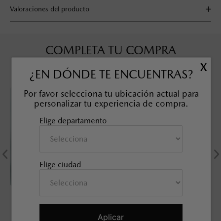
Valoraciones del producto
COMPLETA TU COMPRA
X
¿EN DÓNDE TE ENCUENTRAS?
Por favor selecciona tu ubicación actual para
personalizar tu experiencia de compra.
Elige departamento
Elige ciudad
KIT TUERCAS DE
SOBRETAPETE TODO CLIMA
SEGURIDAD, 21 mm
MAZDA CX-50
SKU EAN
:
9L0B37118
SKU EAN
:
9L0E68025
Aplicar