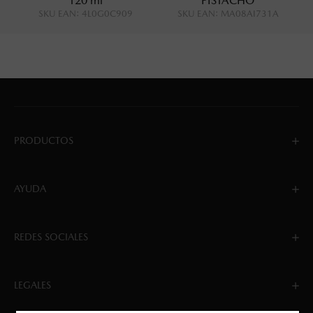
120 ml
PISTACHO
SKU EAN
:
4L0G0C909
SKU EAN
:
MA08AI731A
PRODUCTOS
AYUDA
REDES SOCIALES
LEGALES