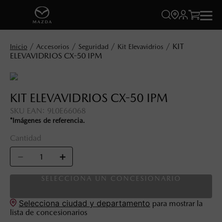




KIT
Accesorios
Seguridad
Kit Elevavidrios
ELEVAVIDRIOS CX-50 IPM
KIT ELEVAVIDRIOS CX-50 IPM
SKU EAN
:
9L0E66068
*Imágenes de referencia.
Cantidad
－
＋
SELECCIONA UN CONCESIONARIO
Selecciona ciudad y departamento
para mostrar la
lista de concesionarios