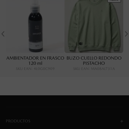
AMBIENTADOR EN FRASCO
BUZO CUELLO REDONDO
120 ml
PISTACHO
SKU EAN
:
4L0G0C909
SKU EAN
:
MA08AI731A
PRODUCTOS