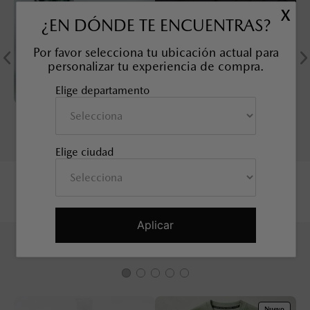
X
¿EN DÓNDE TE ENCUENTRAS?
Por favor selecciona tu ubicación actual para
personalizar tu experiencia de compra.
Elige departamento
KIT TUERCAS DE
SOBRETAPETE TODO CLIMA
SEGURIDAD, 21 mm
MAZDA CX-50
SKU EAN
:
9L0B37118
SKU EAN
:
9L0E68025
Elige ciudad
Aplicar
TAMBIÉN TE PUEDE INTERESAR
Nuevo