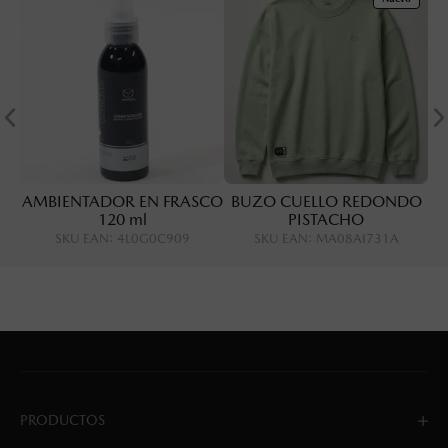
AMBIENTADOR EN FRASCO
BUZO CUELLO REDONDO
120 ml
PISTACHO
SKU EAN
:
4L0G0C909
SKU EAN
:
MA08AI731A
PRODUCTOS