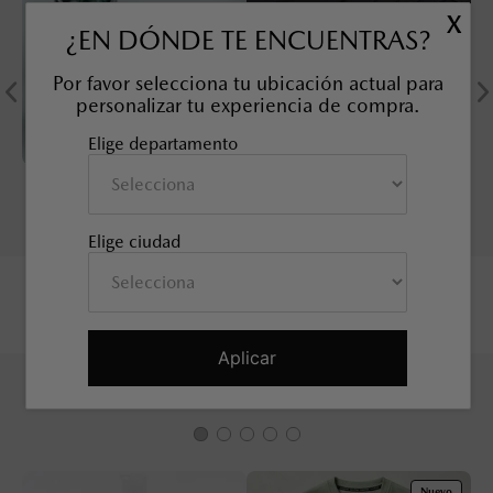
X
¿EN DÓNDE TE ENCUENTRAS?
Por favor selecciona tu ubicación actual para
personalizar tu experiencia de compra.
Elige departamento
KIT TUERCAS DE
SOBRETAPETE TODO CLIMA
SEGURIDAD, 21 mm
MAZDA CX-50
SKU EAN
:
9L0B37118
SKU EAN
:
9L0E68025
Elige ciudad
Aplicar
TAMBIÉN TE PUEDE INTERESAR
Nuevo