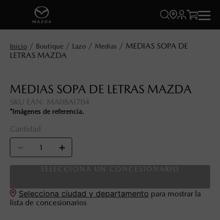




MEDIAS SOPA DE
Boutique
Lazo
Medias
LETRAS MAZDA
MEDIAS SOPA DE LETRAS MAZDA
SKU EAN
:
MA08AI704
*Imágenes de referencia.
Cantidad
－
＋
SELECCIONA UN CONCESIONARIO
Selecciona ciudad y departamento
para mostrar la
lista de concesionarios