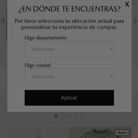
X
¿EN DÓNDE TE ENCUENTRAS?
Por favor selecciona tu ubicación actual para
personalizar tu experiencia de compra.
Elige departamento
KIT TUERCAS DE
SOBRETAPETE TODO CLIMA
SEGURIDAD, 21 mm
MAZDA CX-50
SKU EAN
:
9L0B37118
SKU EAN
:
9L0E68025
Elige ciudad
Aplicar
TAMBIÉN TE PUEDE INTERESAR
Nuevo