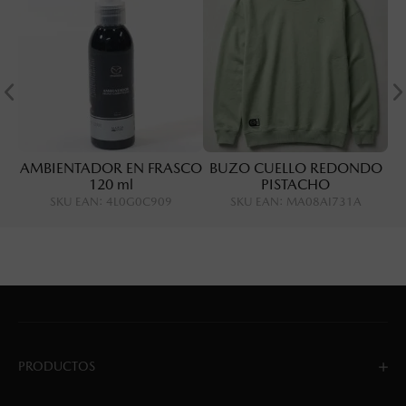
AMBIENTADOR EN FRASCO
BUZO CUELLO REDONDO
120 ml
PISTACHO
SKU EAN
:
4L0G0C909
SKU EAN
:
MA08AI731A
PRODUCTOS