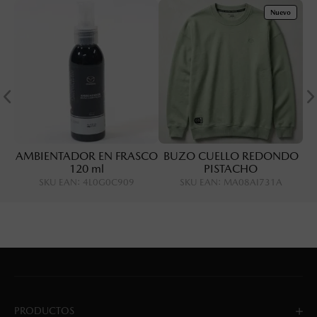
Nuevo
AMBIENTADOR EN FRASCO
BUZO CUELLO REDONDO
120 ml
PISTACHO
SKU EAN
:
4L0G0C909
SKU EAN
:
MA08AI731A
PRODUCTOS