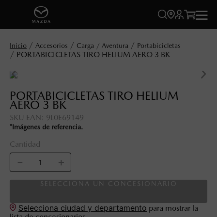




Accesorios
Carga / Aventura
Portabicicletas
PORTABICICLETAS TIRO HELIUM AERO 3 BK
PORTABICICLETAS TIRO HELIUM
AERO 3 BK
SKU EAN
:
9L0E69149
*Imágenes de referencia.
Cantidad
－
＋
SELECCIONA UN CONCESIONARIO
Selecciona ciudad y departamento
para mostrar la
lista de concesionarios