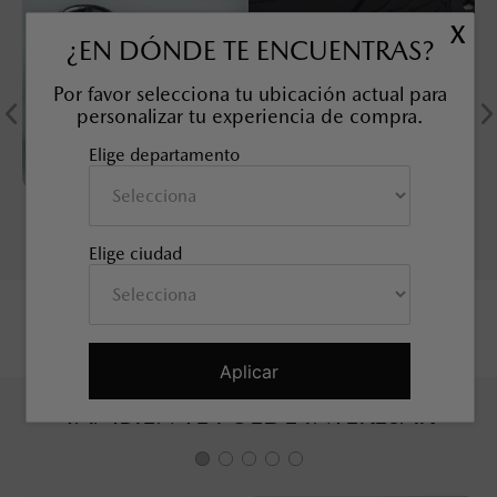
X
¿EN DÓNDE TE ENCUENTRAS?
Por favor selecciona tu ubicación actual para
personalizar tu experiencia de compra.
Elige departamento
KIT TUERCAS DE
SOBRETAPETE TODO CLIMA
SEGURIDAD, 21 mm
MAZDA CX-50
SKU EAN
:
9L0B37118
SKU EAN
:
9L0E68025
Elige ciudad
Aplicar
TAMBIÉN TE PUEDE INTERESAR