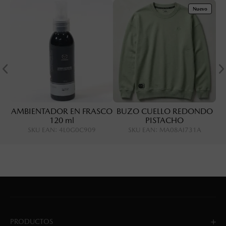
Nuevo
AMBIENTADOR EN FRASCO
BUZO CUELLO REDONDO
120 ml
PISTACHO
SKU EAN
:
4L0G0C909
SKU EAN
:
MA08AI731A
PRODUCTOS