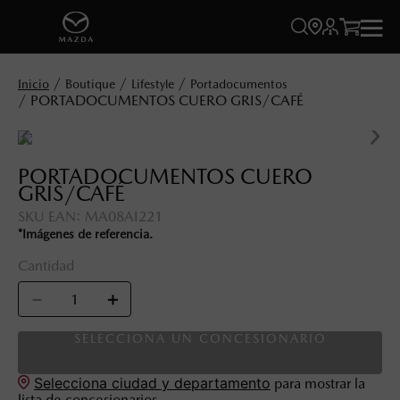




Boutique
Lifestyle
Portadocumentos
PORTADOCUMENTOS CUERO GRIS/CAFÉ
PORTADOCUMENTOS CUERO
GRIS/CAFÉ
SKU EAN
:
MA08AI221
*Imágenes de referencia.
Cantidad
－
＋
SELECCIONA UN CONCESIONARIO
Selecciona ciudad y departamento
para mostrar la
lista de concesionarios