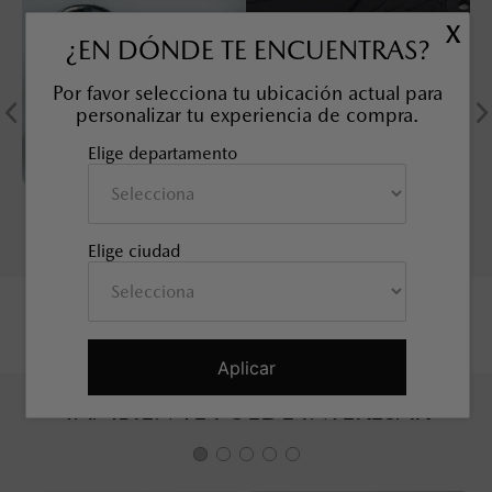
X
¿EN DÓNDE TE ENCUENTRAS?
Por favor selecciona tu ubicación actual para
personalizar tu experiencia de compra.
Elige departamento
KIT TUERCAS DE
SOBRETAPETE TODO CLIMA
SEGURIDAD, 21 mm
MAZDA CX-50
SKU EAN
:
9L0B37118
SKU EAN
:
9L0E68025
Elige ciudad
Aplicar
TAMBIÉN TE PUEDE INTERESAR