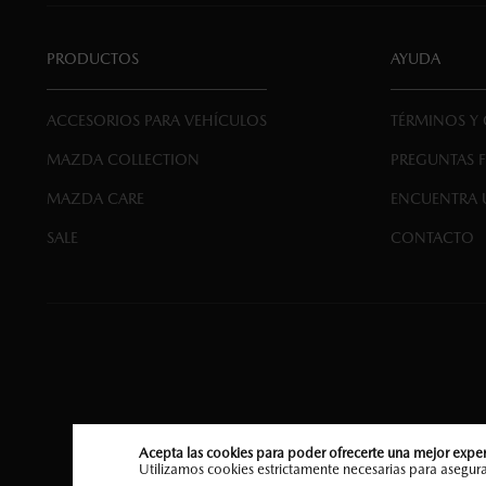
PRODUCTOS
AYUDA
ACCESORIOS PARA VEHÍCULOS
TÉRMINOS Y
MAZDA COLLECTION
PREGUNTAS 
MAZDA CARE
ENCUENTRA 
SALE
CONTACTO
Acepta las cookies para poder ofrecerte una mejor exper
Utilizamos cookies estrictamente necesarias para asegurar