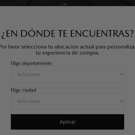
¿EN DÓNDE TE ENCUENTRAS?
Por favor selecciona tu ubicación actual para personaliza
tu experiencia de compra.
Elige departamento
SOBRETAPETE TODO CLIMA
PROTECTOR BAUL Y ESPALDA
MAZDA CX-50
TRASEROS
SKU EAN
:
9L0E68025
SKU EAN
:
VA41V0360
Elige ciudad
TAMBIÉN TE PUEDE INTERESAR
Aplicar