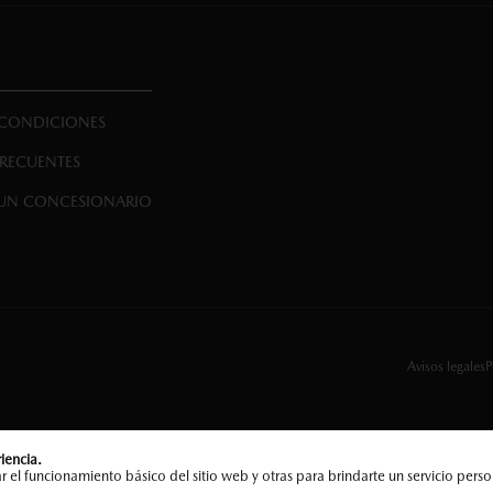
 CONDICIONES
FRECUENTES
UN CONCESIONARIO
Avisos legales
P
iencia.
 el funcionamiento básico del sitio web y otras para brindarte un servicio pers