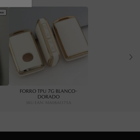
evo
FORRO TPU 7G BLANCO-
DORADO
SKU EAN
:
MA08AI375A