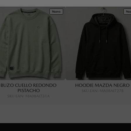
Nuevo
Nu
BUZO CUELLO REDONDO
HOODIE MAZDA NEGRO
PISTACHO
SKU EAN
:
MA08AI727B
SKU EAN
:
MA08AI731A