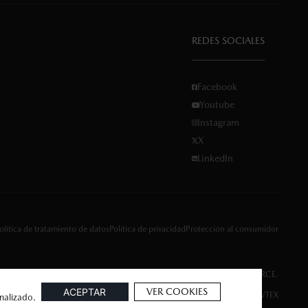
REDES SOCIALES
Facebook
Youtube
Instagram
X
LinkedIn
olítica de tratamiento de datos
Política de privacidad
Protección al consumidor
Implementado por JUMP DIGITAL COMMERCE.
VER COOKIES
Tecnología VTEX
onalizado.