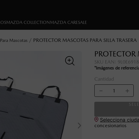
LOS
MAZDA COLLECTION
MAZDA CARE
SALE
PROTECTOR MASCOTAS PARA SILLA TRASERA
 Para Mascotas
PROTECTOR 
SKU EAN
:
9L0E691
*Imágenes de referenci
Cantidad
－
＋
SEL
Selecciona ciud
concesionarios