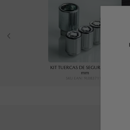
KIT TUERCAS DE SEGURIDAD, 21
mm
SKU EAN
:
9L0B37118