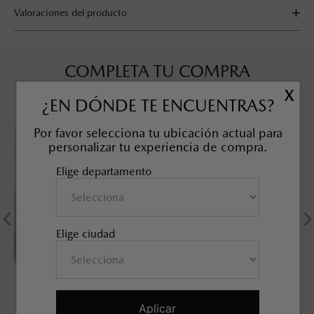
Valoraciones del producto
COMPLETA TU COMPRA
X
¿EN DÓNDE TE ENCUENTRAS?
Por favor selecciona tu ubicación actual para
personalizar tu experiencia de compra.
Elige departamento
Elige ciudad
KIT TUERCAS DE
SOBRETAPETE TODO CLIMA
SEGURIDAD, 21 mm
MAZDA CX-50
SKU EAN
:
9L0B37118
SKU EAN
:
9L0E68025
Aplicar