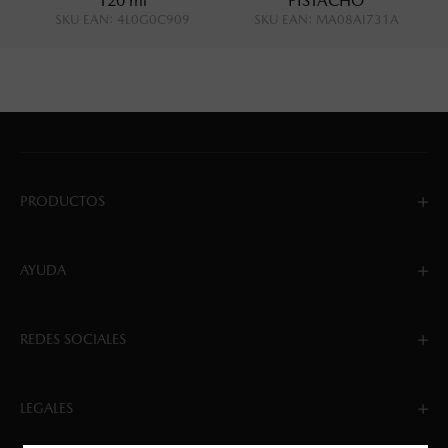
120 ml
PISTACHO
SKU EAN
:
4L0G0C909
SKU EAN
:
MA08AI731A
PRODUCTOS
AYUDA
REDES SOCIALES
LEGALES