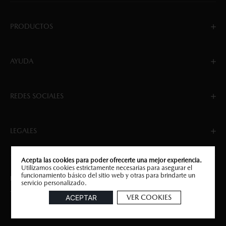
PRODUCTOS
AYUDA
REDES SOCIALES
LEGALES
Acepta las cookies para poder ofrecerte una mejor experiencia.
Utilizamos cookies estrictamente necesarias para asegurar el
funcionamiento básico del sitio web y otras para brindarte un
Implementado por JUMP DIGITAL COMMERCE.
servicio personalizado.
Tecnología VTEX
VER COOKIES