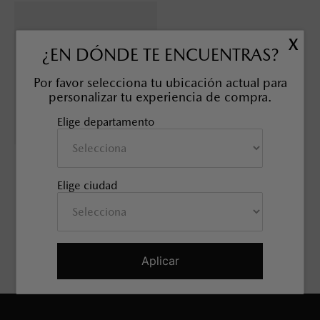
X
¿EN DÓNDE TE ENCUENTRAS?
Por favor selecciona tu ubicación actual para
personalizar tu experiencia de compra.
Elige departamento
KIT PREMIUM TIRO DE
ARRASTRE CX-60
SKU EAN
:
9L0E53007
Elige ciudad
Has visto todos los
5
productos
Aplicar