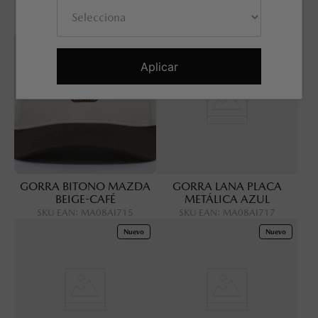
BEIGE
PALO ROSA
SKU EAN
:
MA08AI729B
SKU EAN
:
MA08AI730A
Nuevo
Nuevo
Aplicar
GORRA BITONO MAZDA
GORRA LANA PLACA
BEIGE-CAFÉ
METÁLICA AZUL
SKU EAN
:
MA08AI715
SKU EAN
:
MA08AI717
Nuevo
Nuevo