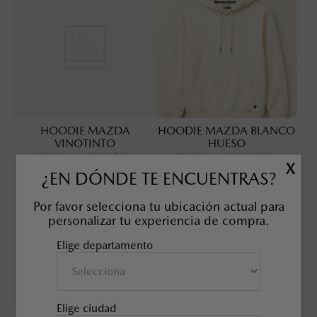
HOODIE MAZDA
HOODIE MAZDA BLANCO
VINOTINTO
HUESO
SKU EAN
:
MA08AI726A
SKU EAN
:
MA08AI725A
X
¿EN DÓNDE TE ENCUENTRAS?
Nuevo
Nuevo
Por favor selecciona tu ubicación actual para
personalizar tu experiencia de compra.
Elige departamento
Elige ciudad
BUZO CUELLO REDONDO
BUZO CUELLO REDONDO