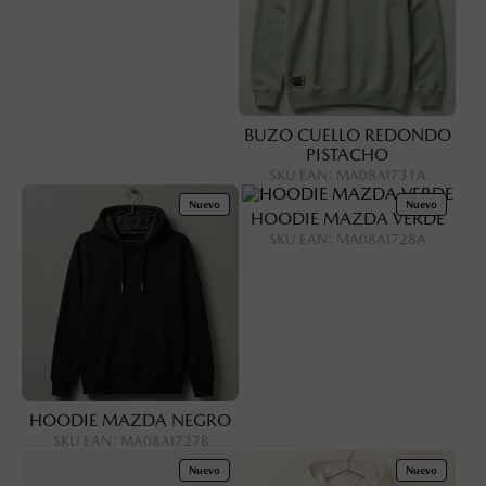
BUZO CUELLO REDONDO
PISTACHO
SKU EAN
:
MA08AI731A
Nuevo
Nuevo
HOODIE MAZDA VERDE
SKU EAN
:
MA08AI728A
HOODIE MAZDA NEGRO
SKU EAN
:
MA08AI727B
Nuevo
Nuevo