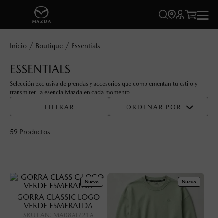




Boutique
Essentials
ESSENTIALS
Selección exclusiva de prendas y accesorios que complementan tu estilo y
transmiten la esencia Mazda en cada momento
FILTRAR
ORDENAR POR
59
Productos
Nuevo
Nuevo
GORRA CLASSIC LOGO
VERDE ESMERALDA
SKU EAN
:
MA08AI721A