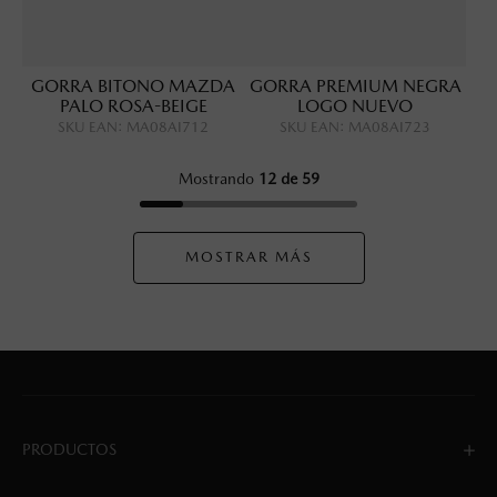
GORRA BITONO MAZDA
GORRA PREMIUM NEGRA
PALO ROSA-BEIGE
LOGO NUEVO
SKU EAN
:
MA08AI712
SKU EAN
:
MA08AI723
Mostrando
12 de 59
MOSTRAR MÁS
PRODUCTOS