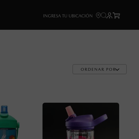



INGRESA TU UBICACIÓN
ORDENAR POR