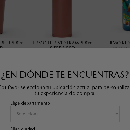
BLER 590ml
TERMO THRIVE STRAW 590ml
TERMO KID
ED
SIERRA RED
SKU EAN
AI242
SKU EAN
:
MA08AI241
¿EN DÓNDE TE ENCUENTRAS?
Por favor selecciona tu ubicación actual para personaliza
tu experiencia de compra.
Elige departamento
Elige ciudad