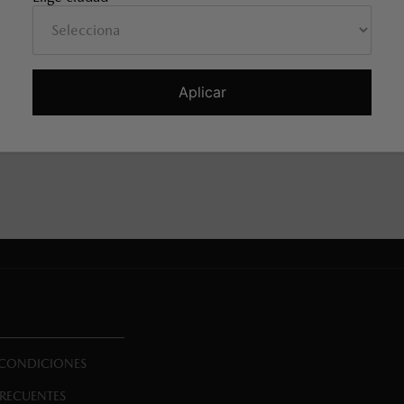
HUG 740ml
TERMO THRIVE CHUG 740ml
TERMO THR
ED
AZUL NAVY
VER
AI243
SKU EAN
:
MA08AI237
SKU EAN
Has visto todos los
7
productos
Aplicar
 CONDICIONES
FRECUENTES