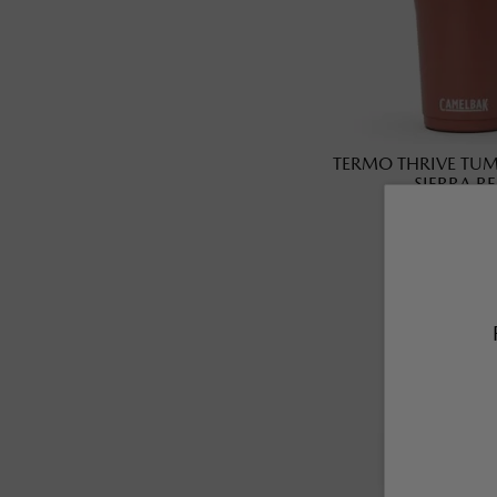
TERMO THRIVE TUM
SIERRA R
SKU EAN
:
MA08