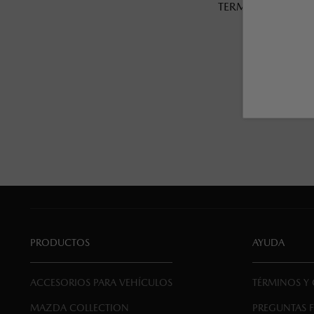
TERMO THRIVE C
SIERRA R
SKU EAN
:
MA08
PRODUCTOS
AYUDA
ACCESORIOS PARA VEHÍCULOS
TÉRMINOS Y
MAZDA COLLECTION
PREGUNTAS 