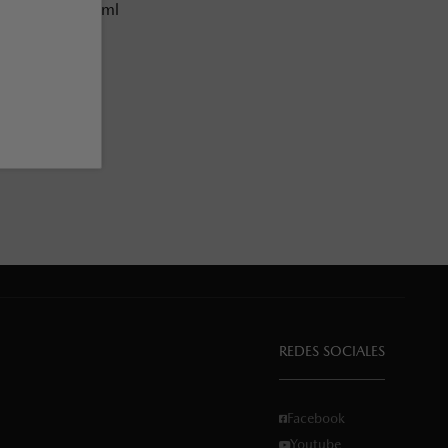
IVE CHUG 740ml
DE OLIVA
:
MA08AI236
REDES SOCIALES
Facebook
Youtube