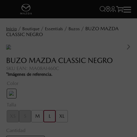




BUZO MAZDA
Boutique
Essentials
Buzos
CLASSIC NEGRO
BUZO MAZDA CLASSIC NEGRO
SKU EAN
:
MA08AI460C
*Imágenes de referencia.
Color
Talla
XS
S
M
L
XL
Cantidad