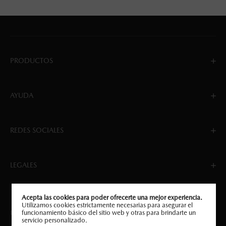
PRODUCTOS
AYUDA
REDES SOCIALES
LEGALES
Acepta las cookies para poder ofrecerte una mejor experiencia.
Utilizamos cookies estrictamente necesarias para asegurar el
funcionamiento básico del sitio web y otras para brindarte un
Implementado por JUMP DIGITAL COMMERCE.
servicio personalizado.