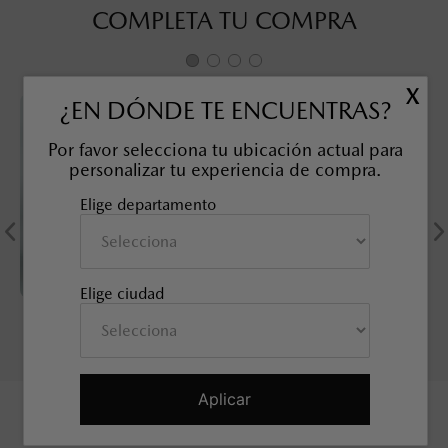
COMPLETA TU COMPRA
X
¿EN DÓNDE TE ENCUENTRAS?
Por favor selecciona tu ubicación actual para
personalizar tu experiencia de compra.
Elige departamento
Elige ciudad
KIT TUERCAS DE
SOBRETAPETE TODO CLIMA
SEGURIDAD, 21 mm
MAZDA CX-50
SKU EAN
:
9L0B37118
SKU EAN
:
9L0E68025
Aplicar