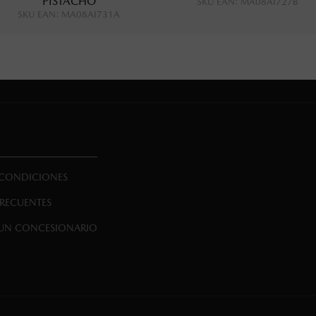
PISTACHO
SKU EAN
:
MA08AI727B
SKU EAN
:
MA08AI731A
 CONDICIONES
FRECUENTES
UN CONCESIONARIO