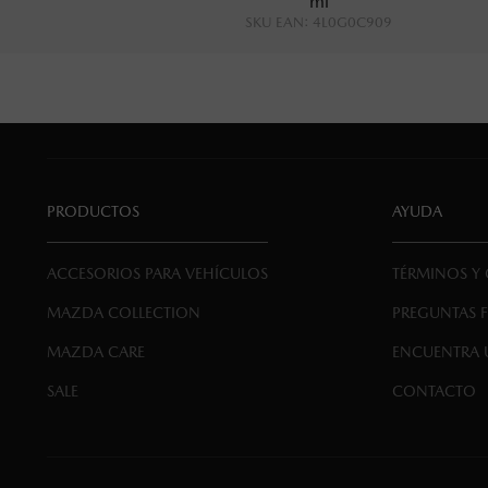
ml
SKU EAN
:
4L0G0C909
PRODUCTOS
AYUDA
ACCESORIOS PARA VEHÍCULOS
TÉRMINOS Y
MAZDA COLLECTION
PREGUNTAS 
MAZDA CARE
ENCUENTRA 
SALE
CONTACTO