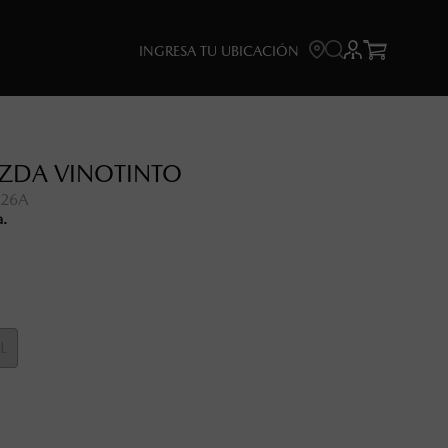



INGRESA TU UBICACIÓN
ZDA VINOTINTO
726A
a.
L