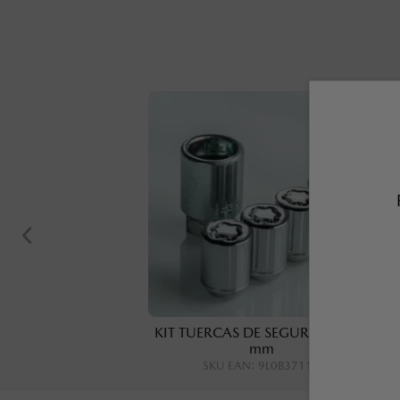
KIT TUERCAS DE SEGURIDAD, 21
mm
SKU EAN
:
9L0B37118