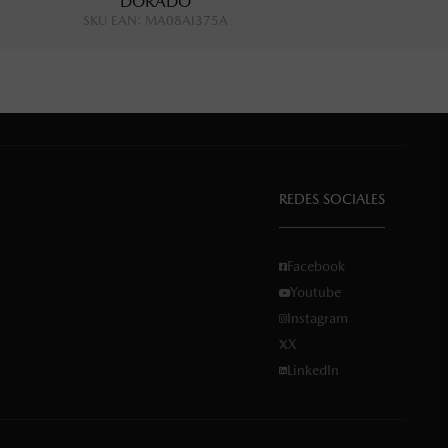
DORADO
SKU EAN
:
MA08AI375A
REDES SOCIALES
Facebook
Youtube
Instagram
X
LinkedIn