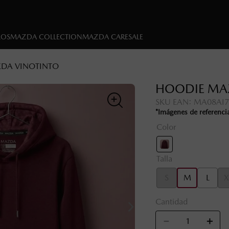
LOS
MAZDA COLLECTION
MAZDA CARE
SALE
DA VINOTINTO
HOODIE MA
SKU EAN
:
MA08AI
*Imágenes de referenci
Color
Talla
S
M
L
X
Cantidad
－
＋