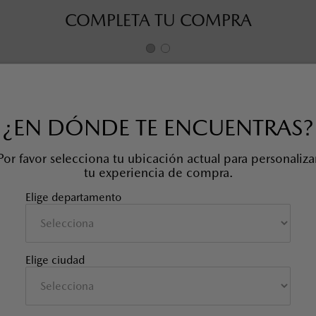
COMPLETA TU COMPRA
¿EN DÓNDE TE ENCUENTRAS?
Por favor selecciona tu ubicación actual para personaliza
tu experiencia de compra.
Elige departamento
Elige ciudad
SOBRETAPETE TODO CLIMA
PROTECTOR BAUL Y ESPALDA
MAZDA CX-50
TRASEROS
SKU EAN
:
9L0E68025
SKU EAN
:
VA41V0360