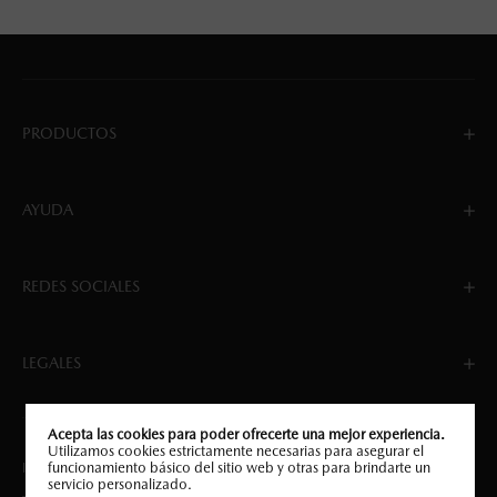
PRODUCTOS
AYUDA
REDES SOCIALES
LEGALES
Acepta las cookies para poder ofrecerte una mejor experiencia.
Utilizamos cookies estrictamente necesarias para asegurar el
funcionamiento básico del sitio web y otras para brindarte un
Implementado por JUMP DIGITAL COMMERCE.
servicio personalizado.