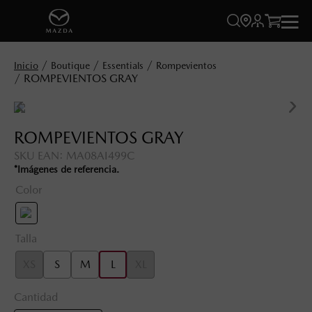




Boutique
Essentials
Rompevientos
ROMPEVIENTOS GRAY
ROMPEVIENTOS GRAY
SKU EAN
:
MA08AI499C
*Imágenes de referencia.
Color
Talla
XS
S
M
L
XL
Cantidad