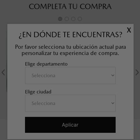
COMPLETA TU COMPRA
X
¿EN DÓNDE TE ENCUENTRAS?
Por favor selecciona tu ubicación actual para
personalizar tu experiencia de compra.
Elige departamento
Elige ciudad
KIT TUERCAS DE
SOBRETAPETE TODO CLIMA
SEGURIDAD, 21 mm
MAZDA CX-50
SKU EAN
:
9L0B37118
SKU EAN
:
9L0E68025
Aplicar